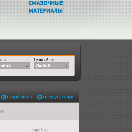
СМАЗОЧНЫЕ
МАТЕРИАЛЫ
ота
Пусковой ток
юбой
Любой
новый поиск
свернуть поиск
ток
подробнее