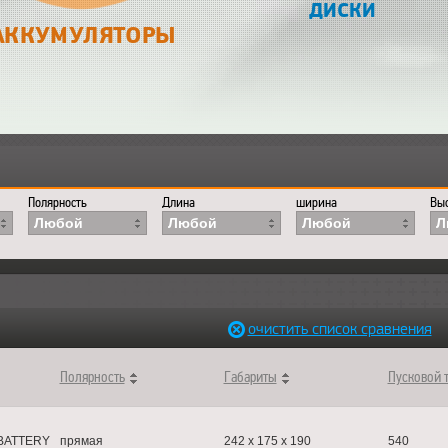
ДИСКИ
АККУМУЛЯТОРЫ
>
АКБ
Полярность
Длина
ширина
Выс
Любой
Любой
Любой
Л
очистить список сравнения
Полярность
Габариты
Пусковой 
BATTERY
прямая
242 x 175 x 190
540