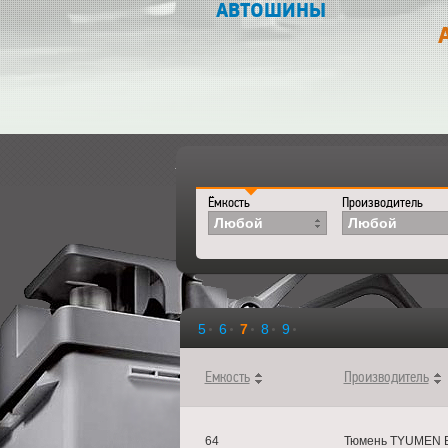
АВТОШИНЫ
Главная
>
Каталог
>
Аккумуляторы
Ёмкость
Производитель
Любой
Любой
5
6
7
8
9
Емкость
Производитель
64
Тюмень TYUMEN 