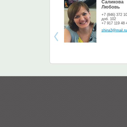
Саликова
Любовь
+7 (846) 372 1
доб. 102
+7 917 119 48 
shina3@mail.ru