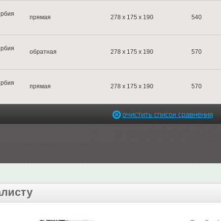
рбия
прямая
278 x 175 x 190
540
рбия
обратная
278 x 175 x 190
570
рбия
прямая
278 x 175 x 190
570
очистить список сравнения
алисту