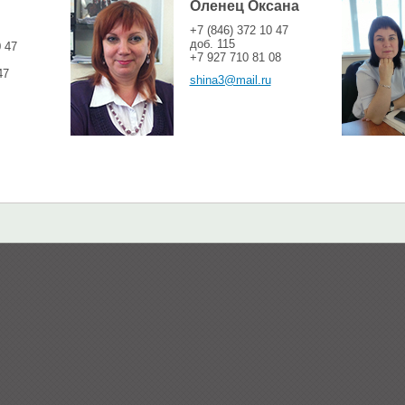
Оленец Оксана
+7 (846) 372 10 47
доб. 115
0 47
+7 927 710 81 08
47
shina3@mail.ru