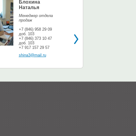
Блохина
Елина Мар
Наталья
Офис-менедж
Менеджер отдела
+7 (846) 958 9
продаж
доб. 113
+7 937 071 56
+7 (846) 958 29 09
доб. 103
shina3@mail.r
+7 (846) 373 10 47
доб. 103
+7 917 157 29 57
shina3@mail.ru