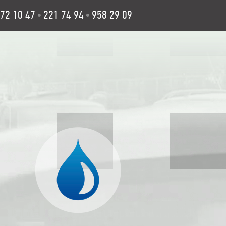
72 10 47
221 74 94
958 29 09
•
•