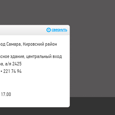
свернуть
ород Самара, Кировский район
исное здание, центральный вход
а, а/я 2425
 • 221 74 94
17.00