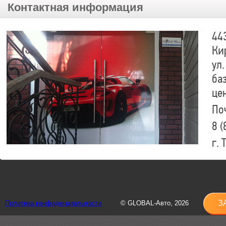
Контактная информация
44
Ки
ул.
ба
це
По
8 (
г.
8 (
sh
З
Политика конфиденциальности
© GLOBAL-Авто, 2026