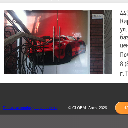
44
Ки
ул.
ба
це
По
8 (
г.
8 (
sh
З
Политика конфиденциальности
© GLOBAL-Авто, 2026