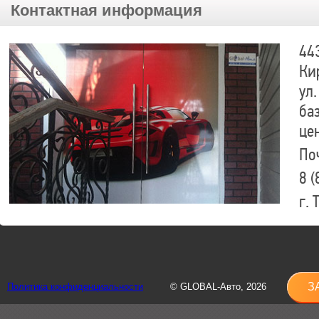
Контактная информация
44
Ки
ул.
ба
це
По
8 (
г.
8 (
sh
З
Политика конфиденциальности
© GLOBAL-Авто, 2026