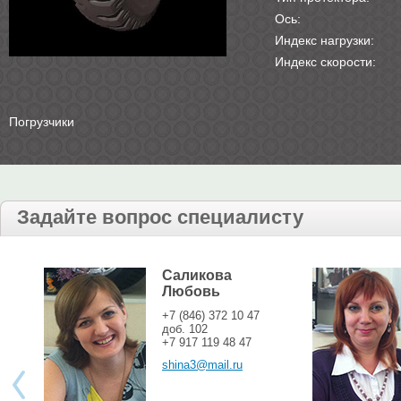
Ось:
Индекс нагрузки:
Индекс скорости:
Погрузчики
Задайте вопрос специалисту
Саликова
Любовь
+7 (846) 372 10 47
доб. 102
+7 917 119 48 47
shina3@mail.ru