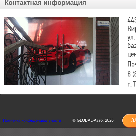
Контактная информация
44
Ки
ул.
ба
це
По
8 (
г.
8 (
sh
З
Политика конфиденциальности
© GLOBAL-Авто, 2026