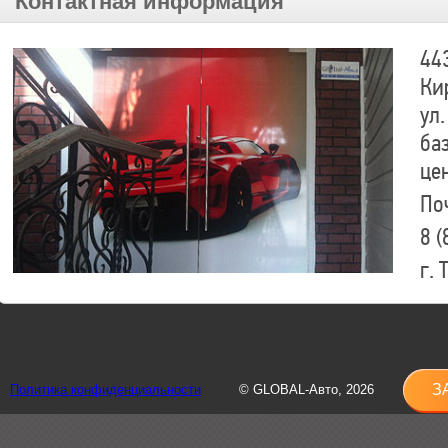
Контактная информация
44
Ки
ул.
ба
це
По
8 (
г.
8 (
sh
З
Политика конфиденциальности
© GLOBAL-Авто, 2026