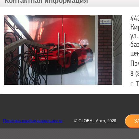
Контактная информация
44
Ки
ул.
ба
це
По
8 (
г.
8 (
sh
З
Политика конфиденциальности
© GLOBAL-Авто, 2026