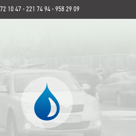
72 10 47
221 74 94
958 29 09
•
•