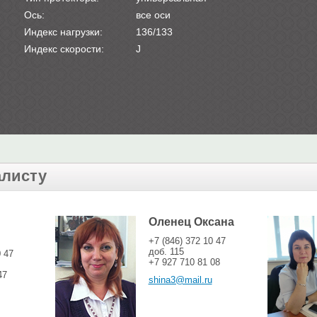
Ось:
все оси
Индекс нагрузки:
136/133
Индекс скорости:
J
алисту
Оленец Оксана
+7 (846) 372 10 47
доб. 115
0 47
+7 927 710 81 08
47
shina3@mail.ru