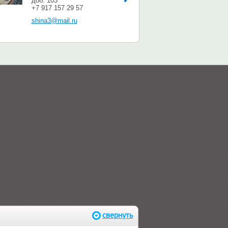
доб. 103
+7 917 157 29 57
shina3@mail.ru
свернуть