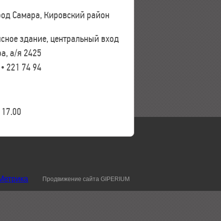
ород Самара, Кировский район
исное здание, центральный вход
а, а/я 2425
 • 221 74 94
17.00
Продвижение сайта GIPERIUM