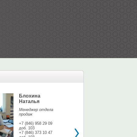
Блохина
Елина Мар
Наталья
Офис-менедж
Менеджер отдела
+7 (846) 958 9
продаж
доб. 113
+7 937 071 56
+7 (846) 958 29 09
доб. 103
shina3@mail.r
+7 (846) 373 10 47