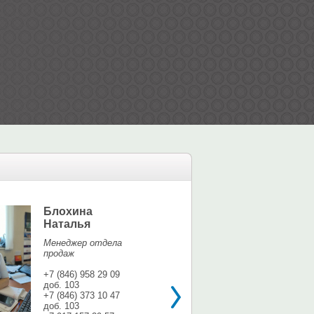
Блохина
Елина Мар
Наталья
Офис-менедж
Менеджер отдела
+7 (846) 958 9
продаж
доб. 113
+7 937 071 56
+7 (846) 958 29 09
доб. 103
shina3@mail.r
+7 (846) 373 10 47
доб. 103