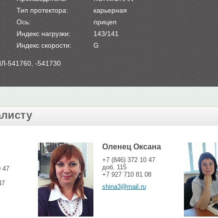
Тип протектора:
карьерная
Ось:
прицеп
Индекс нагрузки:
143/141
Индекс скорости:
G
ИЛ-541760, -541730
алисту
Оленец Оксана
+7 (846) 372 10 47
доб. 115
0 47
+7 927 710 81 08
47
shina3@mail.ru