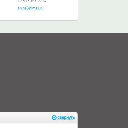
+7 917 157 29 57
shina3@mail.ru
свернуть