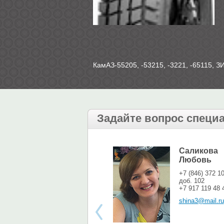
КамАЗ-55205, -53215, -3221, -65115, З
Задайте вопрос специ
Саликова
Любовь
+7 (846) 372 1
доб. 102
+7 917 119 48 
shina3@mail.ru