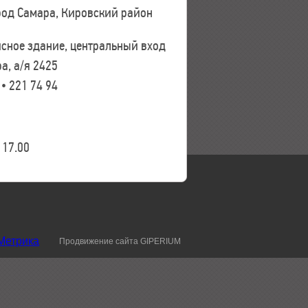
ород Самара, Кировский район
исное здание, центральный вход
а, а/я 2425
 • 221 74 94
17.00
Продвижение сайта GIPERIUM