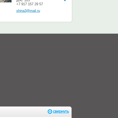
доб. 103
+7 917 157 29 57
shina3@mail.ru
свернуть