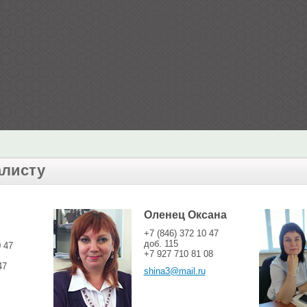
алисту
Оленец Оксана
+7 (846) 372 10 47
доб. 115
0 47
+7 927 710 81 08
47
shina3@mail.ru