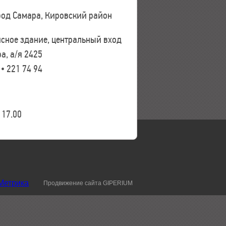
ород Самара, Кировский район
исное здание, центральный вход
а, а/я 2425
 • 221 74 94
17.00
Продвижение сайта GIPERIUM