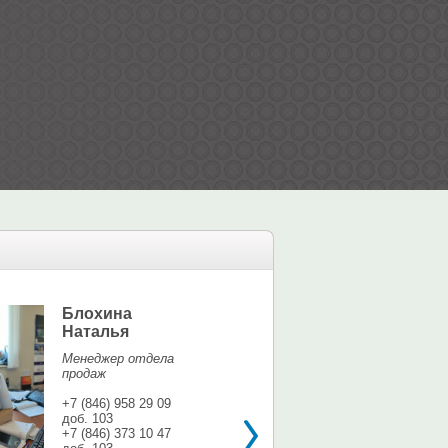
Блохина
Елина Мар
Наталья
Офис-менедж
Менеджер отдела
+7 (846) 958 9
продаж
доб. 113
+7 937 071 56
+7 (846) 958 29 09
доб. 103
shina3@mail.r
+7 (846) 373 10 47