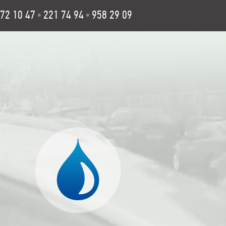
72 10 47
221 74 94
958 29 09
•
•