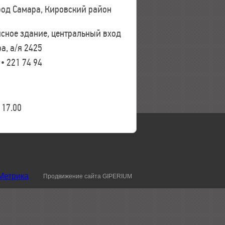
ород Самара, Кировский район
исное здание, центральный вход
а, а/я 2425
 • 221 74 94
17.00
Продвижение сайта GIPERIUM