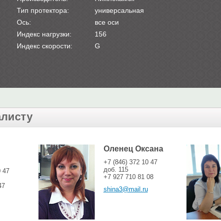
Тип протектора:
универсальная
Ось:
все оси
Индекс нагрузки:
156
Индекс скорости:
G
алисту
Оленец Оксана
+7 (846) 372 10 47
доб. 115
0 47
+7 927 710 81 08
47
shina3@mail.ru