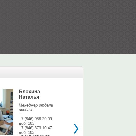
Блохина
Елина Мар
Наталья
Офис-менедж
Менеджер отдела
+7 (846) 958 9
продаж
доб. 113
+7 937 071 56
+7 (846) 958 29 09
доб. 103
shina3@mail.r
+7 (846) 373 10 47
доб. 103