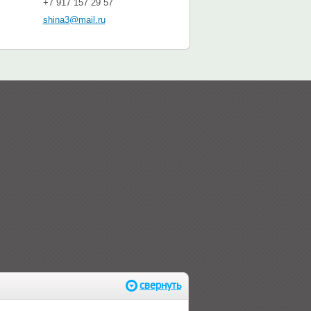
+7 917 157 29 57
shina3@mail.ru
свернуть