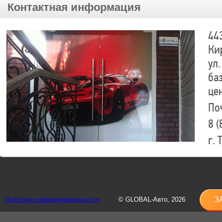
Контактная информация
44
Ки
ул.
ба
це
По
8 (
г.
8 (
sh
З
Политика конфиденциальности
© GLOBAL-Авто, 2026