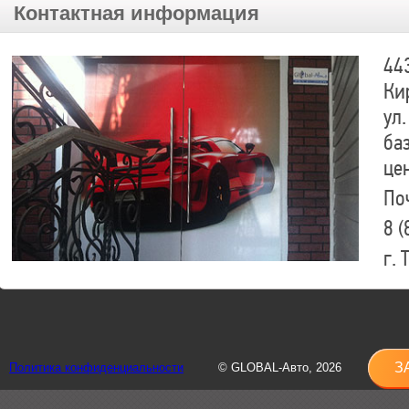
Контактная информация
44
Ки
ул.
ба
це
По
8 (
г.
8 (
sh
З
Политика конфиденциальности
© GLOBAL-Авто, 2026