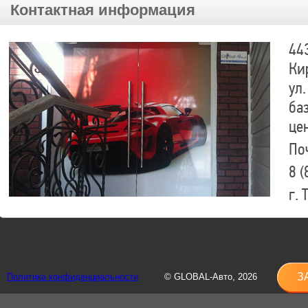
Контактная информация
44
Ки
ул.
ба
це
По
8 (
г.
8 (
sh
З
Политика конфиденциальности
© GLOBAL-Авто, 2026