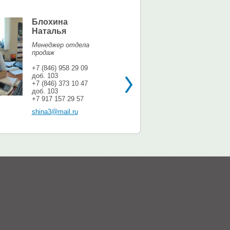
Блохина
Елина Мар
Наталья
Офис-менедж
Менеджер отдела
+7 (846) 958 9
продаж
доб. 113
+7 937 071 56
+7 (846) 958 29 09
доб. 103
shina3@mail.r
+7 (846) 373 10 47
доб. 103
+7 917 157 29 57
shina3@mail.ru