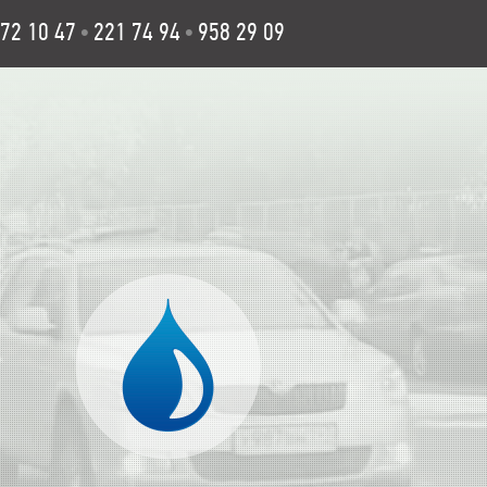
72 10 47
221 74 94
958 29 09
•
•