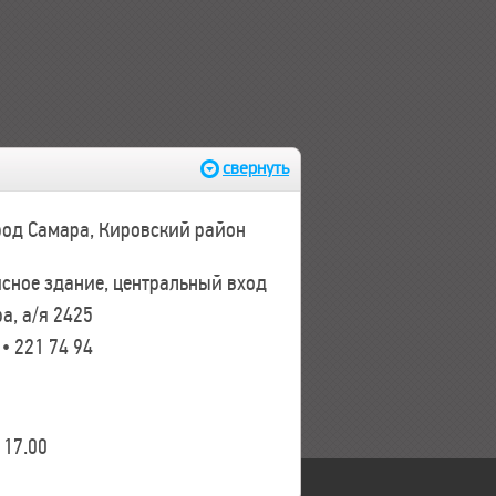
свернуть
ород Самара, Кировский район
исное здание, центральный вход
а, а/я 2425
 • 221 74 94
17.00