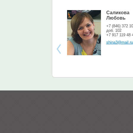
Саликова
Любовь
+7 (846) 372 1
доб. 102
+7 917 119 48 
shina3@mail.ru