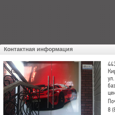
Контактная информация
44
Ки
ул.
ба
це
По
8 (