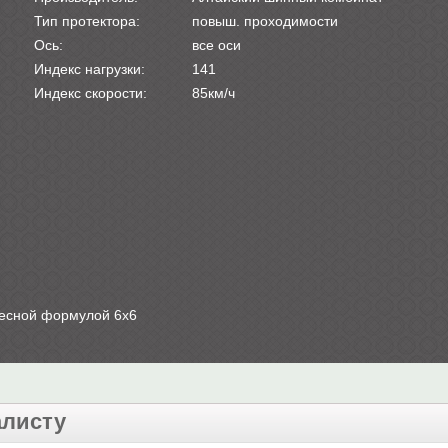
Тип протектора:
повыш. проходимости
Ось:
все оси
Индекс нагрузки:
141
Индекс скорости:
85км/ч
лесной формулой 6х6
алисту