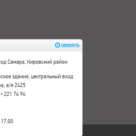
свернуть
ород Самара, Кировский район
исное здание, центральный вход
а, а/я 2425
 • 221 74 94
17.00