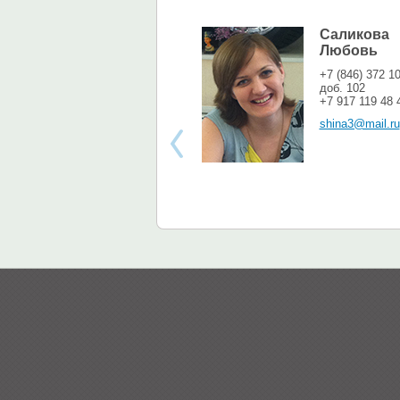
Саликова
Любовь
+7 (846) 372 1
доб. 102
+7 917 119 48 
shina3@mail.ru