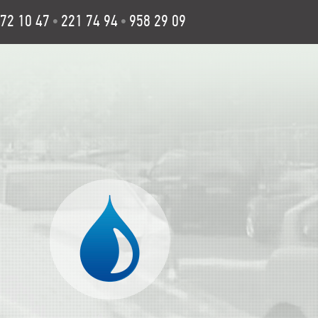
72 10 47
221 74 94
958 29 09
•
•