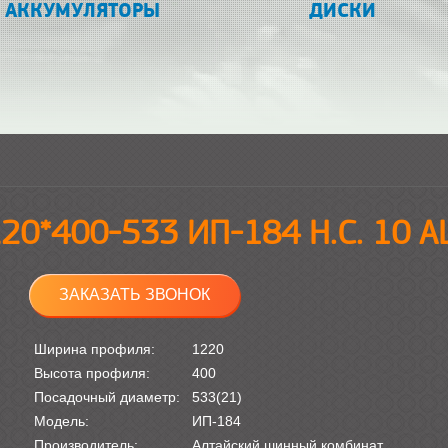
АККУМУЛЯТОРЫ
ДИСКИ
20*400-533 ИП-184 Н.С. 10 
ЗАКАЗАТЬ ЗВОНОК
Ширина профиля:
1220
Высота профиля:
400
Посадочный диаметр:
533(21)
Модель:
ИП-184
Производитель:
Алтайский шинный комбинат