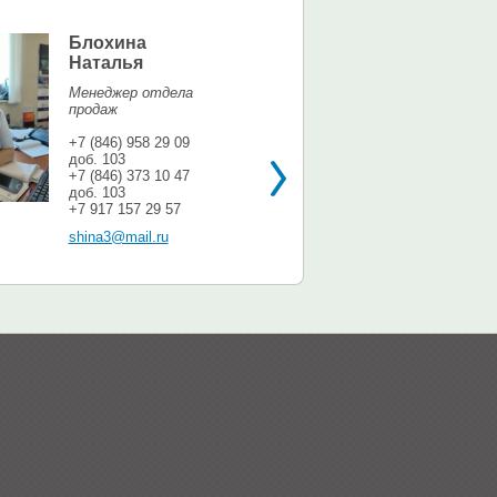
Блохина
Елина Мар
Наталья
Офис-менедж
Менеджер отдела
+7 (846) 958 9
продаж
доб. 113
+7 937 071 56
+7 (846) 958 29 09
доб. 103
shina3@mail.r
+7 (846) 373 10 47
доб. 103
+7 917 157 29 57
shina3@mail.ru