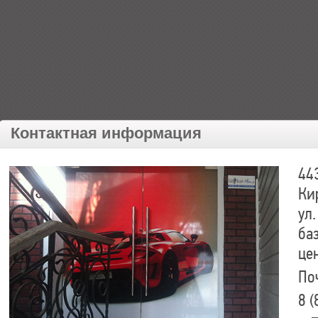
Контактная информация
44
Ки
ул.
ба
це
По
8 (