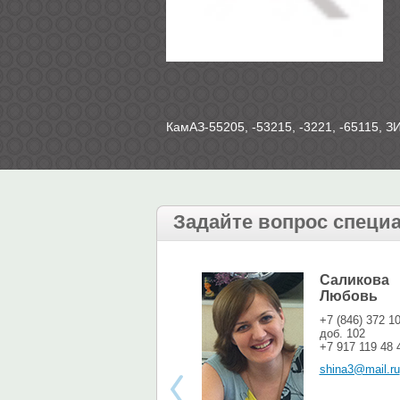
КамАЗ-55205, -53215, -3221, -65115, З
Задайте вопрос специ
Саликова
Любовь
+7 (846) 372 1
доб. 102
+7 917 119 48 
shina3@mail.ru