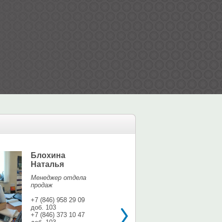
Блохина
Елина Мар
Наталья
Офис-менедж
Менеджер отдела
+7 (846) 958 9
продаж
доб. 113
+7 937 071 56
+7 (846) 958 29 09
доб. 103
shina3@mail.r
+7 (846) 373 10 47