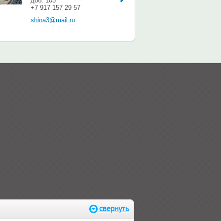
доб. 103
+7 917 157 29 57
shina3@mail.ru
свернуть