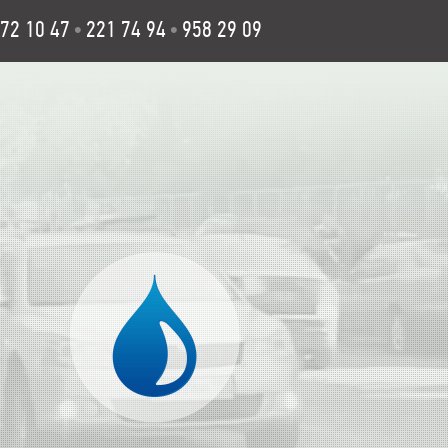
72 10 47
221 74 94
958 29 09
•
•