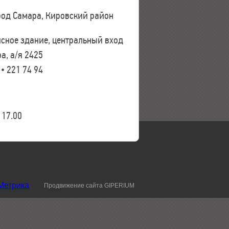
ород Самара, Кировский район
исное здание, центральный вход
а, а/я 2425
 • 221 74 94
17.00
Продвижение сайта GIPERIUM