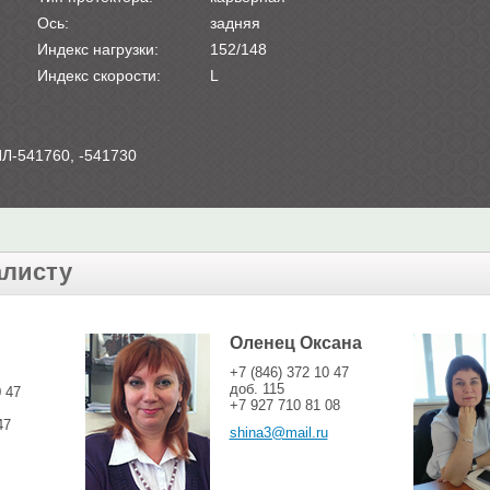
Ось:
задняя
Индекс нагрузки:
152/148
Индекс скорости:
L
ИЛ-541760, -541730
алисту
Оленец Оксана
+7 (846) 372 10 47
доб. 115
0 47
+7 927 710 81 08
47
shina3@mail.ru