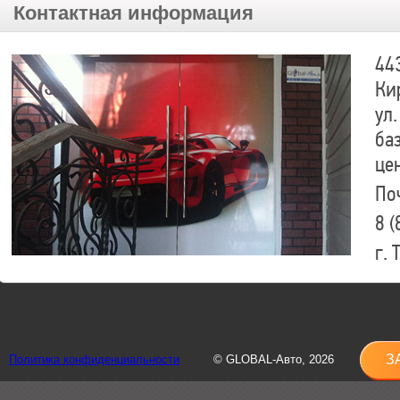
Контактная информация
44
Ки
ул.
ба
це
По
8 (
г.
8 (
sh
З
Политика конфиденциальности
© GLOBAL-Авто, 2026