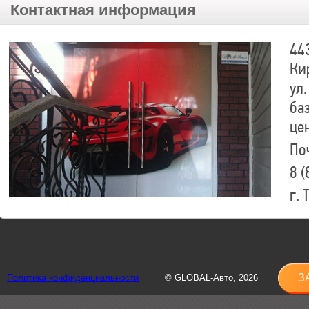
Контактная информация
44
Ки
ул.
ба
це
По
8 (
г.
8 (
sh
З
Политика конфиденциальности
© GLOBAL-Авто, 2026