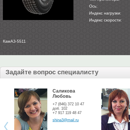
Ось:
Индекс нагрузки:
Индекс скорости:
КамАЗ-5511
Задайте вопрос специалисту
Саликова
Любовь
+7 (846) 372 10 47
доб. 102
+7 917 119 48 47
shina3@mail.ru