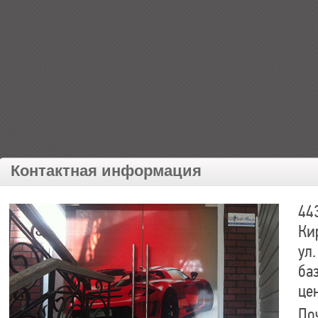
Контактная информация
44
Ки
ул.
ба
це
По