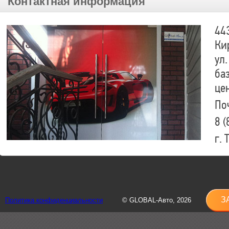
Контактная информация
44
Ки
ул.
ба
це
По
8 (
г.
8 (
sh
З
Политика конфиденциальности
© GLOBAL-Авто, 2026