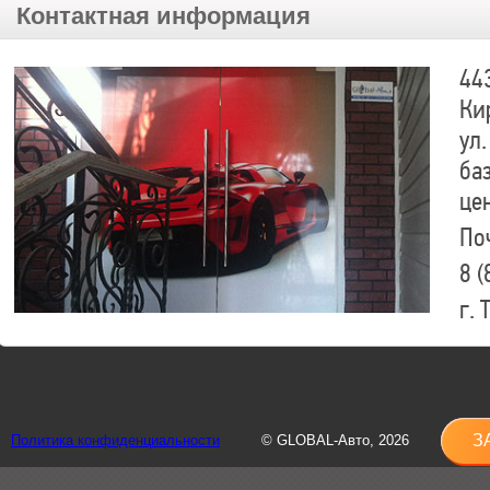
Контактная информация
44
Ки
ул.
ба
це
По
8 (
г.
8 (
sh
З
Политика конфиденциальности
© GLOBAL-Авто, 2026