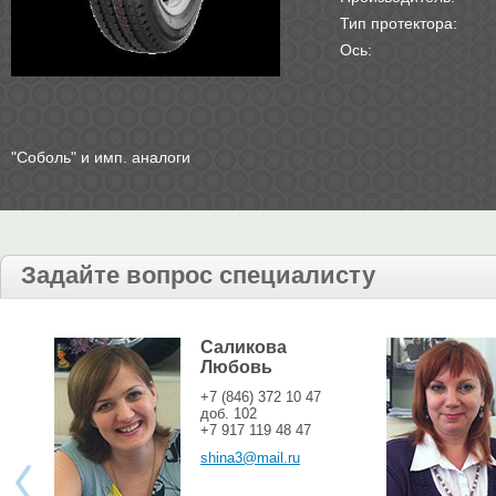
Тип протектора:
Ось:
"Соболь" и имп. аналоги
Задайте вопрос специалисту
Саликова
Любовь
+7 (846) 372 10 47
доб. 102
+7 917 119 48 47
shina3@mail.ru