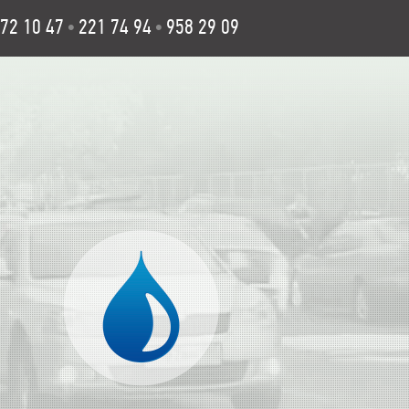
72 10 47
221 74 94
958 29 09
•
•