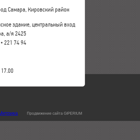
ород Самара, Кировский район
исное здание, центральный вход
а, а/я 2425
 • 221 74 94
17.00
Продвижение сайта GIPERIUM