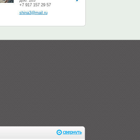
доб. 103
+7 917 157 29 57
shina3@mail.ru
свернуть