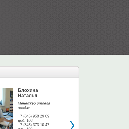
Блохина
Елина Мар
Наталья
Офис-менедж
Менеджер отдела
+7 (846) 958 9
продаж
доб. 113
+7 937 071 56
+7 (846) 958 29 09
доб. 103
shina3@mail.r
+7 (846) 373 10 47