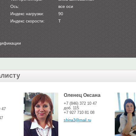
Ось:
все оси
Индекс нагрузки:
90
Индекс скорости:
T
одификации
алисту
Оленец Оксана
+7 (846) 372 10 47
доб. 115
0 47
+7 927 710 81 08
47
shina3@mail.ru