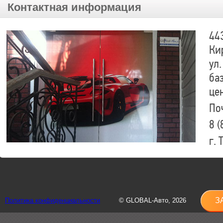
Контактная информация
44
Ки
ул.
ба
це
По
8 (
г.
8 (
sh
З
Политика конфиденциальности
© GLOBAL-Авто, 2026