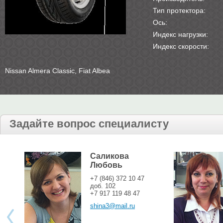
Тип протектора:
Ось:
Индекс нагрузки:
Индекс скорости:
Nissan Almera Classic, Fiat Albea
Задайте вопрос специалисту
Саликова
Любовь
+7 (846) 372 10 47
доб. 102
+7 917 119 48 47
shina3@mail.ru