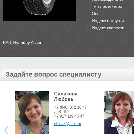
Тип протектора:
Ось:
Индекс нагрузки:
Индекс скорости:
ВАЗ, Hyunday Accent
Задайте вопрос специалисту
Саликова
Любовь
+7 (846) 372 10 47
доб. 102
+7 917 119 48 47
shina3@mail.ru