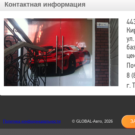
Контактная информация
44
Ки
ул.
ба
це
По
8 (
г.
8 (
sh
З
Политика конфиденциальности
© GLOBAL-Авто, 2026