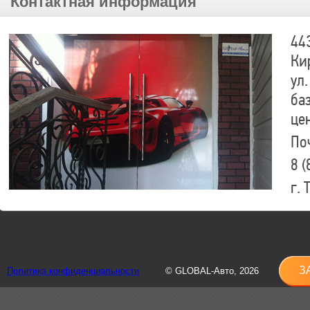
Контактная информация
44
Ки
ул.
ба
це
По
8 (
г.
8 (
sh
З
Политика конфиденциальности
© GLOBAL-Авто, 2026