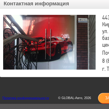
Контактная информация
44
Ки
ул.
ба
це
По
8 (
г.
8 (
sh
З
Политика конфиденциальности
© GLOBAL-Авто, 2026