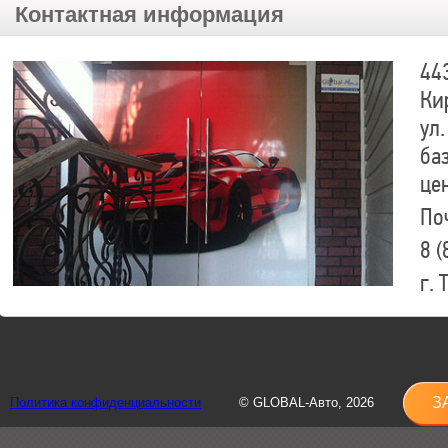
Контактная информация
44
Ки
ул.
ба
це
По
8 (
г.
8 (
sh
З
Политика конфиденциальности
© GLOBAL-Авто, 2026