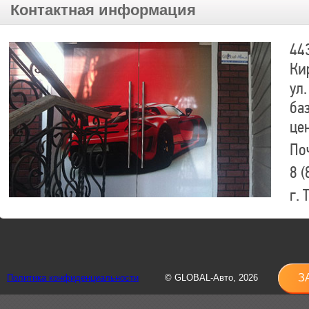
Контактная информация
44
Ки
ул.
ба
це
По
8 (
г.
8 (
sh
З
Политика конфиденциальности
© GLOBAL-Авто, 2026