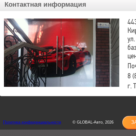
Контактная информация
44
Ки
ул.
ба
це
По
8 (
г.
8 (
sh
З
Политика конфиденциальности
© GLOBAL-Авто, 2026