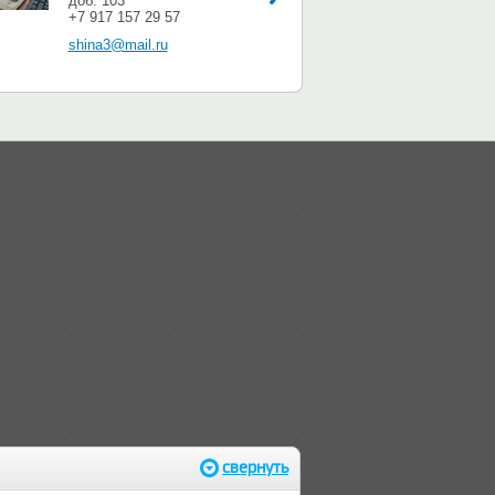
доб. 103
+7 917 157 29 57
shina3@mail.ru
свернуть