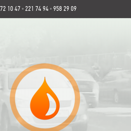
72 10 47
221 74 94
958 29 09
•
•