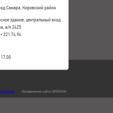
ород Самара, Кировский район
исное здание, центральный вход
а, а/я 2425
 • 221 74 94
17.00
Продвижение сайта GIPERIUM