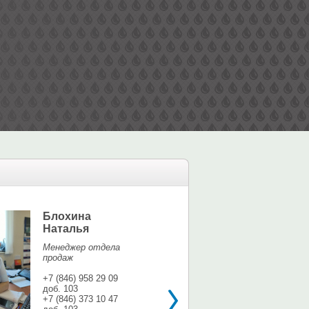
Блохина
Елина Мар
Наталья
Офис-менедж
Менеджер отдела
+7 (846) 958 9
продаж
доб. 113
+7 937 071 56
+7 (846) 958 29 09
доб. 103
shina3@mail.r
+7 (846) 373 10 47