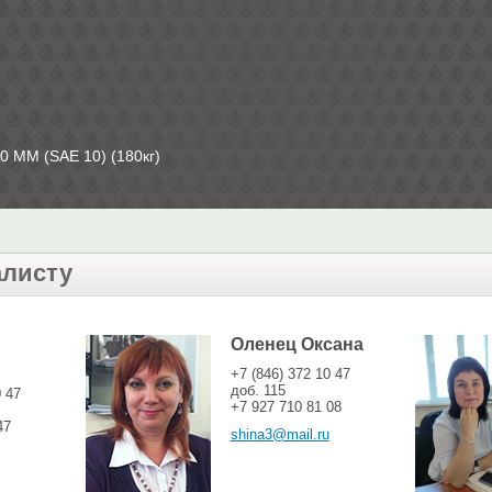
0 ММ (SAE 10) (180кг)
алисту
Оленец Оксана
+7 (846) 372 10 47
доб. 115
0 47
+7 927 710 81 08
47
shina3@mail.ru