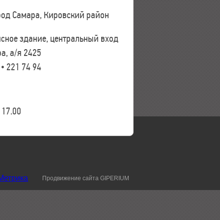
ород Самара, Кировский район
исное здание, центральный вход
а, а/я 2425
 • 221 74 94
17.00
Продвижение сайта GIPERIUM