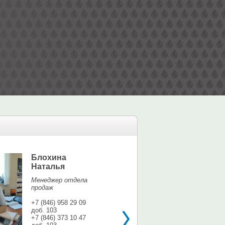
Блохина
Елина Мар
Наталья
Офис-менедж
Менеджер отдела
+7 (846) 958 9
продаж
доб. 113
+7 937 071 56
+7 (846) 958 29 09
доб. 103
shina3@mail.r
+7 (846) 373 10 47