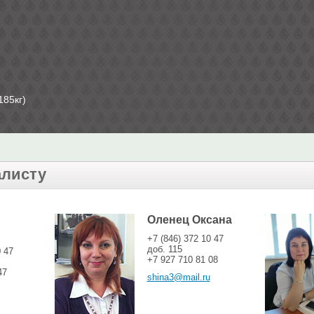
185кг)
алисту
Оленец Оксана
+7 (846) 372 10 47
доб. 115
0 47
+7 927 710 81 08
47
shina3@mail.ru