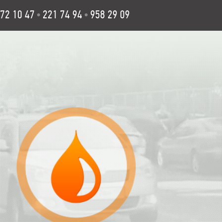
72 10 47
221 74 94
958 29 09
•
•