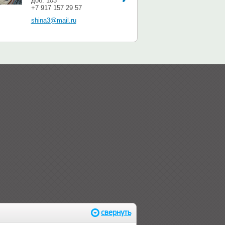
доб. 103
+7 917 157 29 57
shina3@mail.ru
свернуть