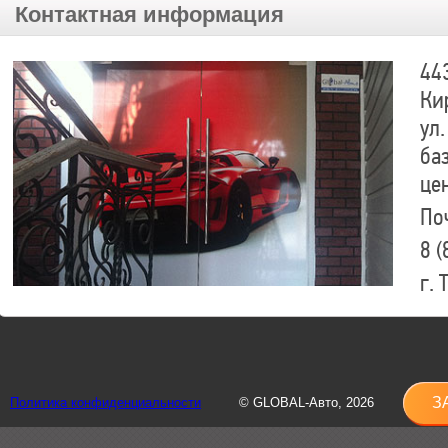
Контактная информация
44
Ки
ул.
ба
це
По
8 (
г.
8 (
sh
З
Политика конфиденциальности
© GLOBAL-Авто, 2026