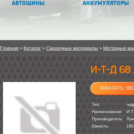
АВТОШИНЫ
АККУМУЛЯТОРЫ
Главная
>
Каталог
>
Смазочные материалы
>
Моторные ма
И-Т-Д 68
ЗАКАЗАТЬ ЗВ
Тип:
гид
Наименование:
И-Т
Производитель:
Лук
Емкость:
185