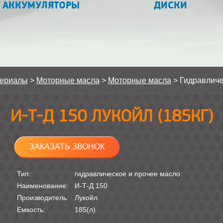
АККУМУЛЯТОРЫ
ДИСКИ
териалы
>
Моторные масла
>
Моторные масла
>
Гидравличе
И-Т-Д 150 ЛУКОЙЛ (185КГ)
ЗАКАЗАТЬ ЗВОНОК
Тип:
гидравлическое и прочее масло
Наименование:
И-Т-Д 150
Производитель:
Лукойл
Емкость:
185(л)