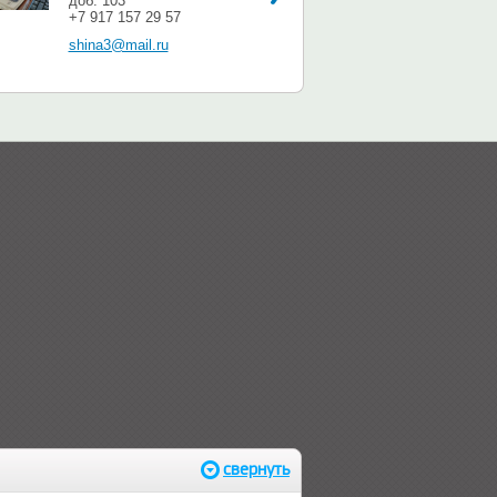
доб. 103
+7 917 157 29 57
shina3@mail.ru
свернуть