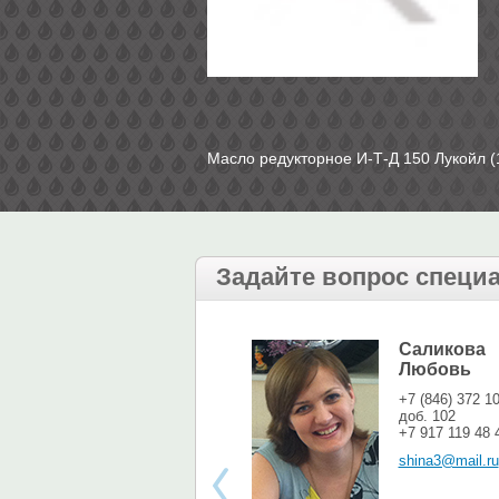
Масло редукторное И-Т-Д 150 Лукойл (
Задайте вопрос специ
Саликова
Любовь
+7 (846) 372 1
доб. 102
+7 917 119 48 
shina3@mail.ru