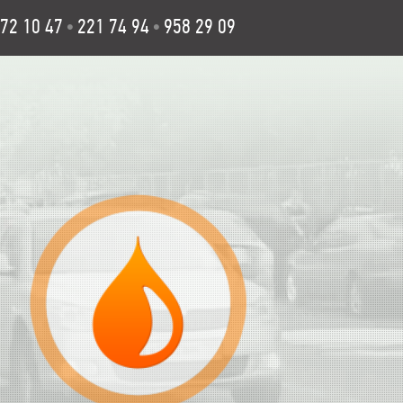
72 10 47
221 74 94
958 29 09
•
•