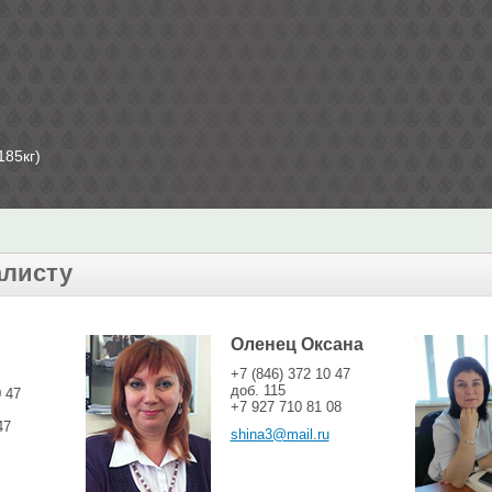
185кг)
алисту
Оленец Оксана
+7 (846) 372 10 47
доб. 115
0 47
+7 927 710 81 08
47
shina3@mail.ru