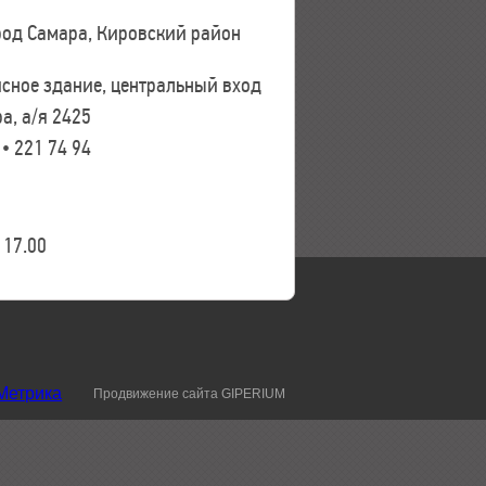
ород Самара, Кировский район
исное здание, центральный вход
а, а/я 2425
 • 221 74 94
17.00
Продвижение сайта GIPERIUM