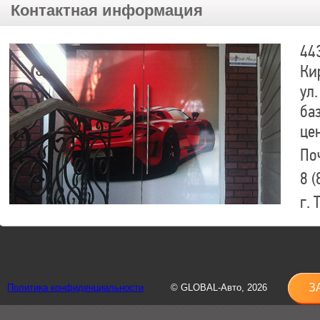
Контактная информация
44
Ки
ул.
ба
це
По
8 (
г.
8 (
sh
З
Политика конфиденциальности
© GLOBAL-Авто, 2026