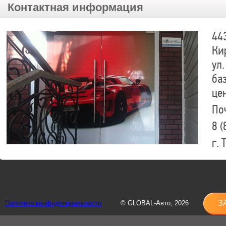
Контактная информация
44
Ки
ул.
ба
це
По
8 (
г.
8 (
sh
З
Политика конфиденциальности
© GLOBAL-Авто, 2026