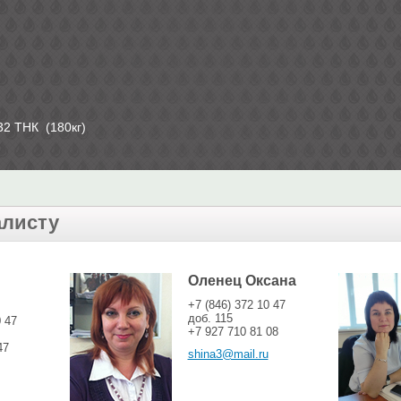
32 ТНК (180кг)
алисту
Оленец Оксана
+7 (846) 372 10 47
доб. 115
0 47
+7 927 710 81 08
47
shina3@mail.ru