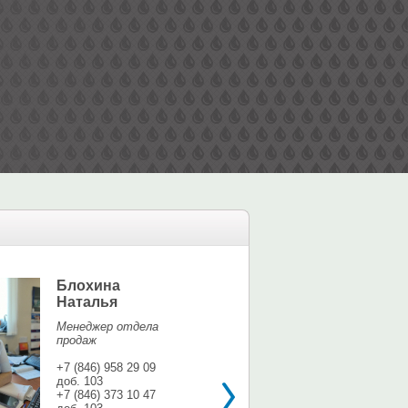
Блохина
Елина Мар
Наталья
Офис-менедж
Менеджер отдела
+7 (846) 958 9
продаж
доб. 113
+7 937 071 56
+7 (846) 958 29 09
доб. 103
shina3@mail.r
+7 (846) 373 10 47