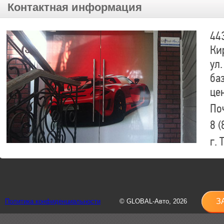
Контактная информация
44
Ки
ул.
ба
це
По
8 (
г.
8 (
sh
З
Политика конфиденциальности
© GLOBAL-Авто, 2026