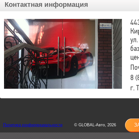
Контактная информация
44
Ки
ул.
ба
це
По
8 (
г.
8 (
sh
З
Политика конфиденциальности
© GLOBAL-Авто, 2026