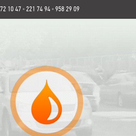
72 10 47
221 74 94
958 29 09
•
•