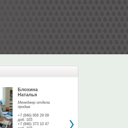
Блохина
Елина Мар
Наталья
Офис-менедж
Менеджер отдела
+7 (846) 958 9
продаж
доб. 113
+7 937 071 56
+7 (846) 958 29 09
доб. 103
shina3@mail.r
+7 (846) 373 10 47