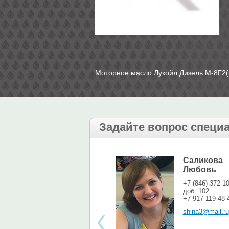
Моторное масло Лукойл Дизель М-8Г2(к
Задайте вопрос специ
Саликова
Любовь
+7 (846) 372 1
доб. 102
+7 917 119 48 
shina3@mail.ru