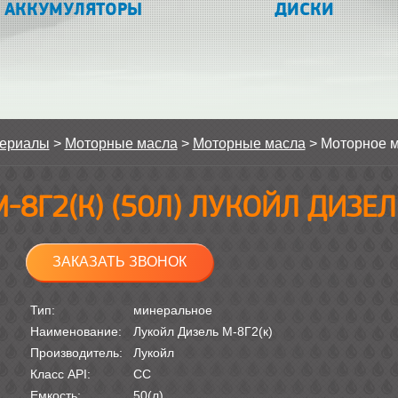
АККУМУЛЯТОРЫ
ДИСКИ
териалы
>
Моторные масла
>
Моторные масла
>
Моторное 
М-8Г2(К) (50Л) ЛУКОЙЛ ДИЗЕЛ
ЗАКАЗАТЬ ЗВОНОК
Тип:
минеральное
Наименование:
Лукойл Дизель М-8Г2(к)
Производитель:
Лукойл
Класс API:
CС
Емкость:
50(л)