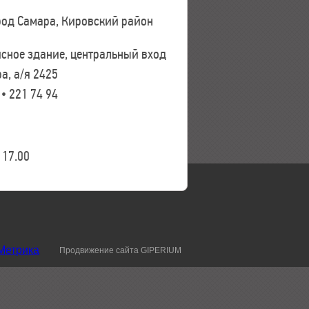
ород Самара, Кировский район
исное здание, центральный вход
а, а/я 2425
 • 221 74 94
17.00
Продвижение сайта GIPERIUM