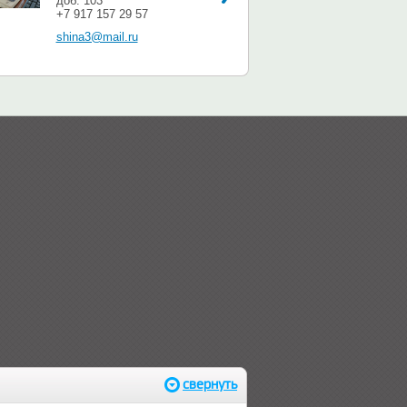
доб. 103
+7 917 157 29 57
shina3@mail.ru
свернуть