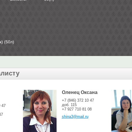
) (50л)
алисту
Оленец Оксана
+7 (846) 372 10 47
доб. 115
0 47
+7 927 710 81 08
47
shina3@mail.ru