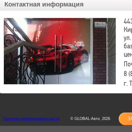
Контактная информация
44
Ки
ул.
ба
це
По
8 (
г.
8 (
sh
З
Политика конфиденциальности
© GLOBAL-Авто, 2026