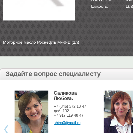
Емкость:
1(л
Моторное масло Роснефть М--8-В (1л)
Задайте вопрос специалисту
Саликова
Любовь
+7 (846) 372 10 47
доб. 102
+7 917 119 48 47
shina3@mail.ru