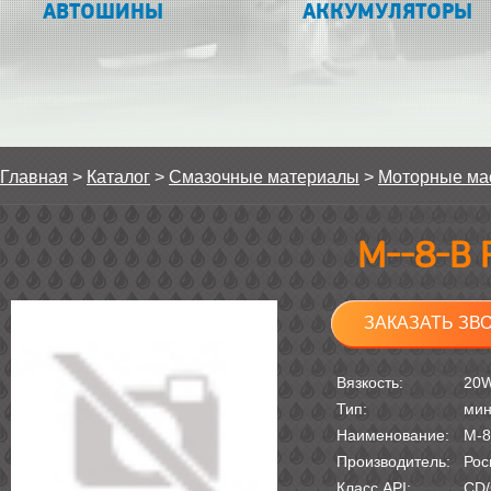
АВТОШИНЫ
АККУМУЛЯТОРЫ
Главная
>
Каталог
>
Смазочные материалы
>
Моторные ма
М--8-В 
ЗАКАЗАТЬ ЗВ
Вязкость:
20
Тип:
мин
Наименование:
М-8
Производитель:
Рос
Класс API:
CD