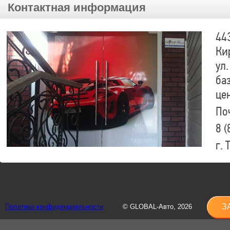
Контактная информация
44
Ки
ул.
ба
це
По
8 (
г.
8 (
sh
З
Политика конфиденциальности
© GLOBAL-Авто, 2026