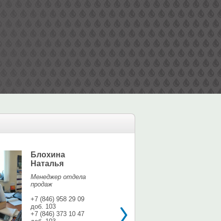
Блохина
Елина Мар
Наталья
Офис-менедж
Менеджер отдела
+7 (846) 958 9
продаж
доб. 113
+7 937 071 56
+7 (846) 958 29 09
доб. 103
shina3@mail.r
+7 (846) 373 10 47