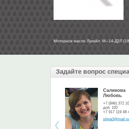
Моторное масло Лукойл М--14-Д2Л (18
Задайте вопрос специ
Саликова
Любовь
+7 (846) 372 1
доб. 102
+7 917 119 48 
shina3@mail.ru