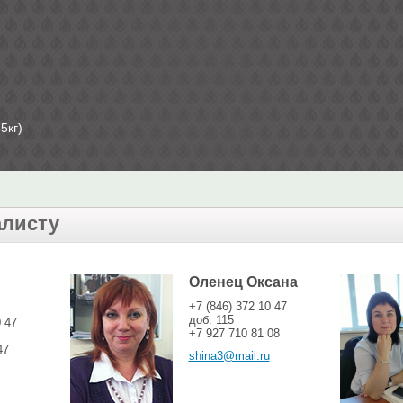
5кг)
алисту
Оленец Оксана
+7 (846) 372 10 47
доб. 115
0 47
+7 927 710 81 08
47
shina3@mail.ru