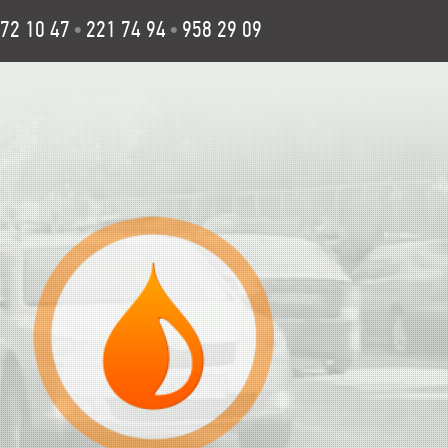
72 10 47
221 74 94
958 29 09
•
•