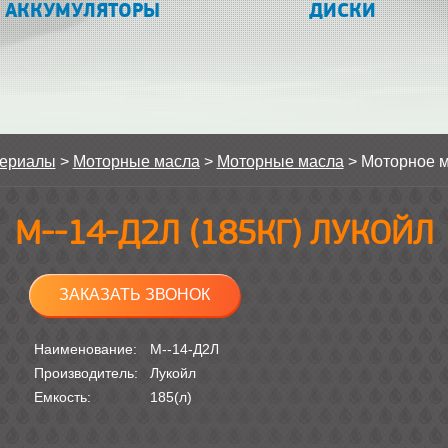
АККУМУЛЯТОРЫ
ДИСКИ
териалы
>
Моторные масла
>
Моторные масла
>
Моторное 
М--14-Д2Л (185КГ) ЛУКОЙЛ
ЗАКАЗАТЬ ЗВОНОК
Наименование:
М--14-Д2Л
Производитель:
Лукойл
Емкость:
185(л)