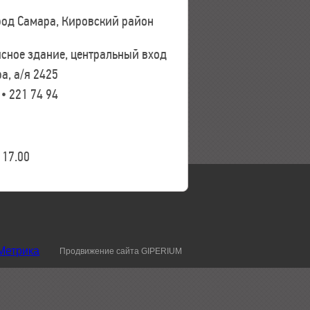
ород Самара, Кировский район
исное здание, центральный вход
а, а/я 2425
 • 221 74 94
17.00
Продвижение сайта GIPERIUM