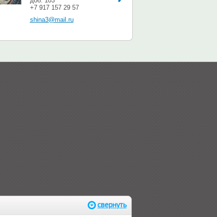
доб. 103
+7 917 157 29 57
shina3@mail.ru
свернуть