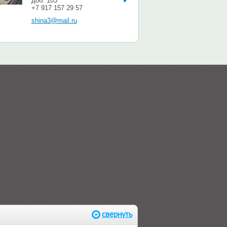
доб. 103
+7 917 157 29 57
shina3@mail.ru
свернуть