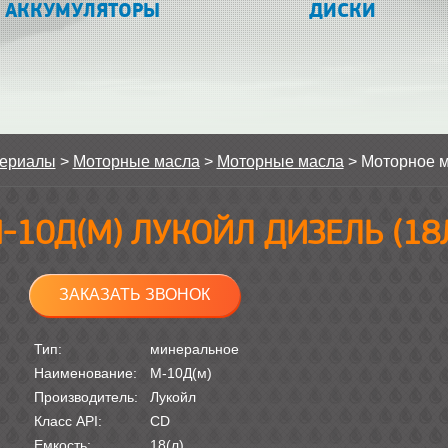
АККУМУЛЯТОРЫ
ДИСКИ
териалы
>
Моторные масла
>
Моторные масла
>
Моторное 
-10Д(М) ЛУКОЙЛ ДИЗЕЛЬ (18
ЗАКАЗАТЬ ЗВОНОК
Тип:
минеральное
Наименование:
М-10Д(м)
Производитель:
Лукойл
Класс API:
CD
Емкость:
18(л)