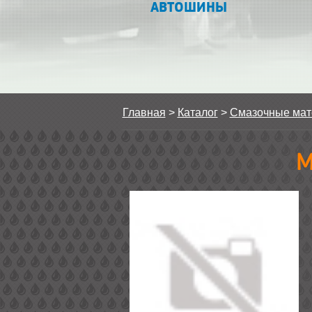
АВТОШИНЫ
Главная
>
Каталог
>
Смазочные ма
М