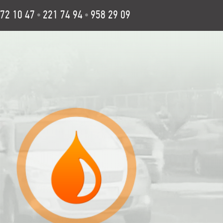
72 10 47
221 74 94
958 29 09
•
•