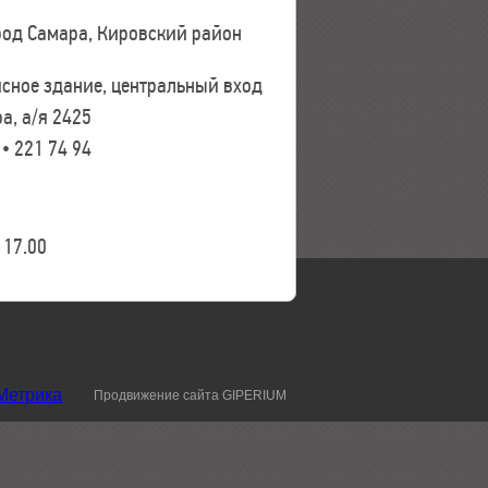
ород Самара, Кировский район
исное здание, центральный вход
а, а/я 2425
 • 221 74 94
17.00
Продвижение сайта GIPERIUM