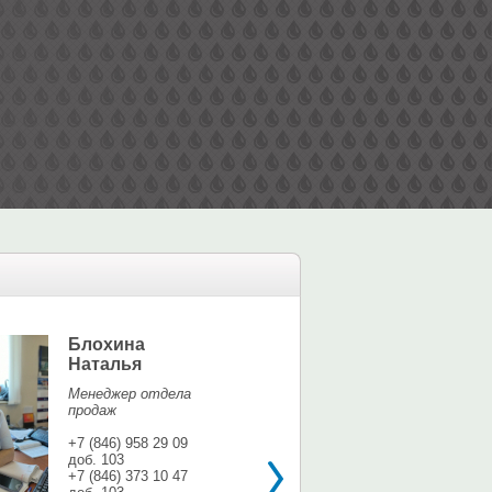
Блохина
Елина Мар
Наталья
Офис-менедж
Менеджер отдела
+7 (846) 958 9
продаж
доб. 113
+7 937 071 56
+7 (846) 958 29 09
доб. 103
shina3@mail.r
+7 (846) 373 10 47