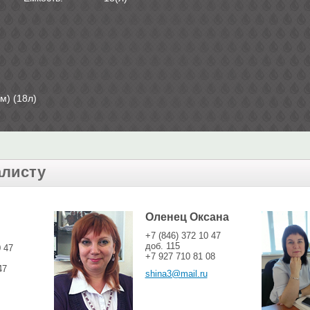
м) (18л)
алисту
Оленец Оксана
+7 (846) 372 10 47
доб. 115
0 47
+7 927 710 81 08
47
shina3@mail.ru