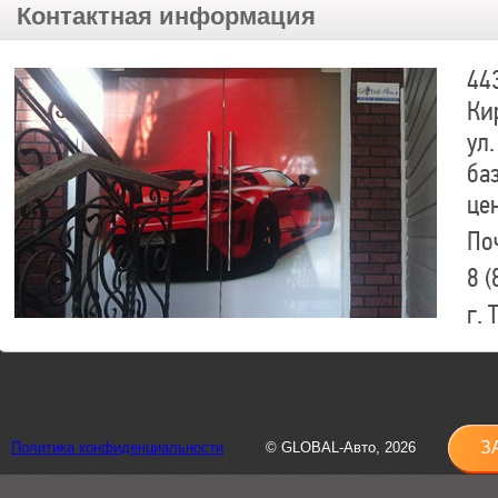
Контактная информация
44
Ки
ул.
ба
це
По
8 (
г.
8 (
sh
З
Политика конфиденциальности
© GLOBAL-Авто, 2026