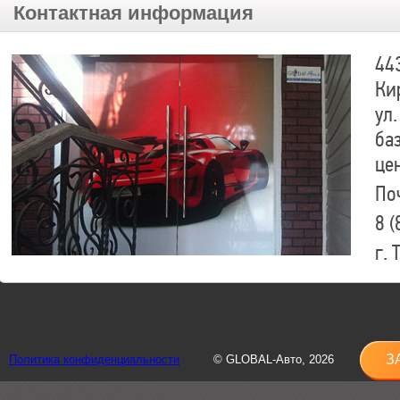
Контактная информация
44
Ки
ул.
ба
це
По
8 (
г.
8 (
sh
З
Политика конфиденциальности
© GLOBAL-Авто, 2026