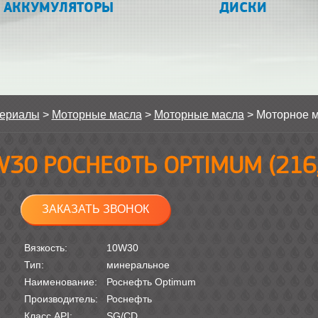
АККУМУЛЯТОРЫ
ДИСКИ
териалы
>
Моторные масла
>
Моторные масла
>
Моторное 
W30 РОСНЕФТЬ OPTIMUM (216,
ЗАКАЗАТЬ ЗВОНОК
Вязкость:
10W30
Тип:
минеральное
Наименование:
Роснефть Optimum
Производитель:
Роснефть
Класс API:
SG/CD