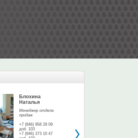
Блохина
Елина Мар
Наталья
Офис-менедж
Менеджер отдела
+7 (846) 958 9
продаж
доб. 113
+7 937 071 56
+7 (846) 958 29 09
доб. 103
shina3@mail.r
+7 (846) 373 10 47