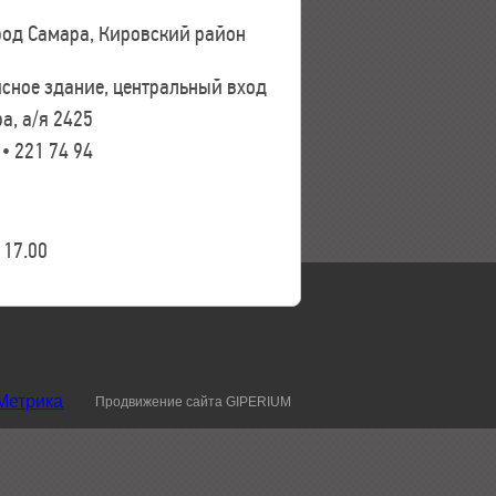
ород Самара, Кировский район
исное здание, центральный вход
а, а/я 2425
 • 221 74 94
17.00
Продвижение сайта GIPERIUM