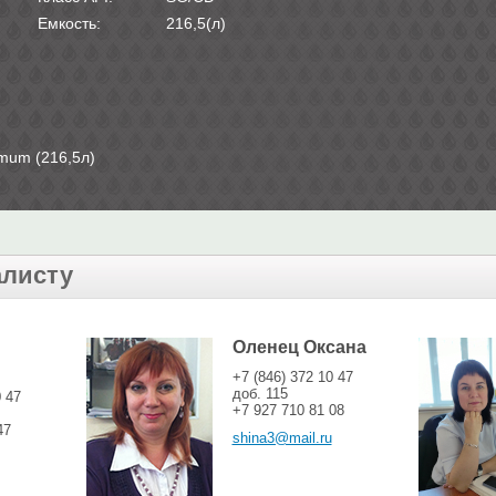
Емкость:
216,5(л)
mum (216,5л)
алисту
Оленец Оксана
+7 (846) 372 10 47
доб. 115
0 47
+7 927 710 81 08
47
shina3@mail.ru