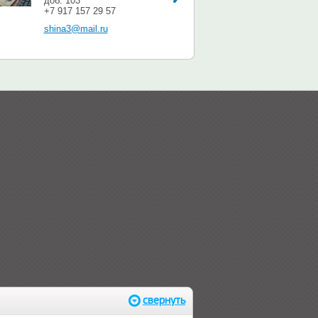
доб. 103
+7 917 157 29 57
shina3@mail.ru
свернуть