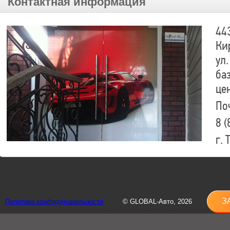
Контактная информация
44
Ки
ул.
ба
це
По
8 (
г.
8 (
sh
З
Политика конфиденциальности
© GLOBAL-Авто, 2026