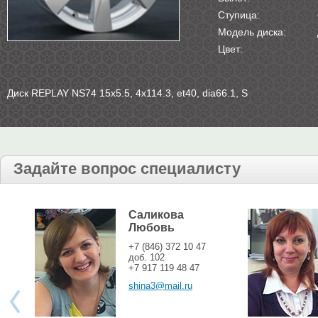
Ступица:
Модель диска:
Цвет:
Диск REPLAY NS74 15х5.5, 4х114.3, et40, dia66.1, S
Задайте вопрос специалисту
Саликова
Любовь
+7 (846) 372 10 47
доб. 102
+7 917 119 48 47
shina3@mail.ru